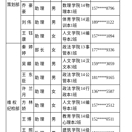
策划部
乔豪
数理学院14物
助 理
男
157****8796
豪
理本1班
体育学院14运
刘 伟
助 理
男
189****1122
训本1班
王钰
人文学院14编
助 理
女
157****1094
康
导本2班
秦婷
政法学院13事
部 长
女
177****9336
婷
管本1班
人文学院14汉
吴 頔
助 理
男
159****3059
文本3班
王东
政法学院14公
助 理
男
181****9165
臣
管本1班
许兰
政法学院14行
助 理
女
136****5587
月
政本1班
维 权
方林
人文学院14编
助 理
女
157****2512
纪检部
娇
导本1班
教育学院14级
王 博
助 理
男
152****0511
心理本2班
王照
建筑学院14级