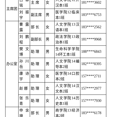
主 席
女
181****3602
铭
汉本1班
主席团
刘振
医学院12临床
副主席
男
183****6753
宇
本1班
曹露
人文学院13汉
部 长
女
183****2562
露
语本1班
刘鹏
政法学院13政
副部长
男
181****9968
程
治本1班
樊文
生命科学学院
助 理
男
188****6843
博
14环工本1班
孙川
人文学院14编
办公室
助 理
男
182****8395
岳
导本2班
康诗
医学院14口腔
助 理
女
157****2711
宇
本2班
人文学院14汉
赵 娜
助 理
女
157****2977
文本2班
张乐
人文学院14历
助 理
女
157****7930
青
史本1班
申含
商学院13经济
部 长
男
183****6178
坤
本2班