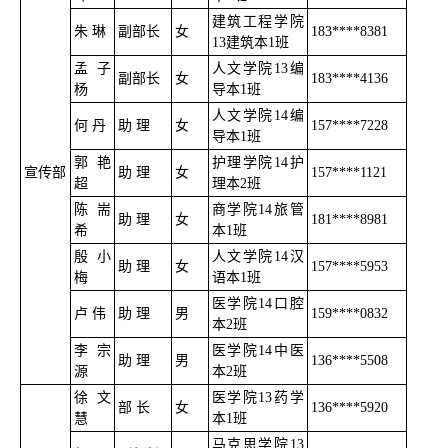
建筑工程学院
朱 琳
副部长
女
183****8381
13建筑本1班
孟子
人文学院13编
副部长
女
183****4136
杨
导本1班
人文学院14编
何 丹
助 理
女
157****7228
导本1班
郭艳
护理学院14护
宣传部
助 理
女
157****1121
超
理本2班
陈耑
商学院14旅管
助 理
女
181****8981
希
本1班
殷小
人文学院14汉
助 理
女
157****5953
梅
语本1班
医学院14口腔
卢 伟
助 理
男
159****0832
本2班
李宗
医学院14中医
助 理
男
136****5508
源
本2班
徐文
医学院13药学
部 长
女
136****5920
慧
本1班
马克思学院13