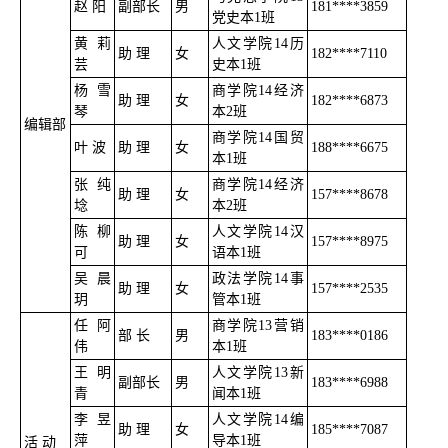
赵 阳
副部长
男
181****3859
党史本1班
黄莉
人文学院14历
助 理
女
182****7110
芸
史本1班
杨雪
商学院14经济
助 理
女
182****6873
琴
本2班
编辑部
商学院14国贸
叶 波
助 理
女
188****6675
本1班
张纯
商学院14经济
助 理
女
157****8678
埝
本2班
陈柳
人文学院14汉
助 理
女
157****8975
可
语本1班
吴晨
政法学院14事
助 理
女
157****2535
玥
管本1班
任阿
商学院13营销
部 长
男
183****0186
伟
本1班
王明
人文学院13新
副部长
男
183****6988
青
闻本1班
李昱
人文学院14编
助 理
女
185****7087
萍
导本1班
活 动