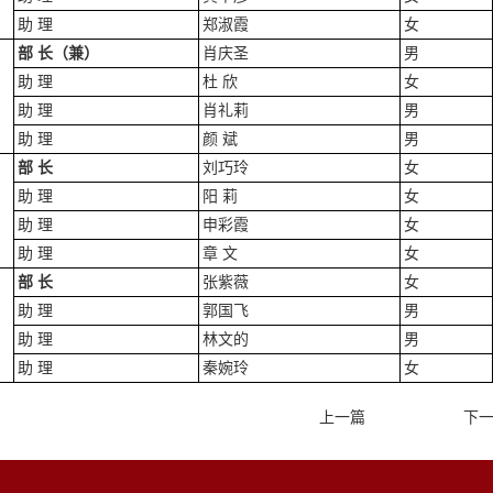
助 理
郑淑霞
女
部 长（兼）
肖庆圣
男
助 理
杜 欣
女
助 理
肖礼莉
男
助 理
颜 斌
男
部 长
刘巧玲
女
助 理
阳 莉
女
助 理
申彩霞
女
助 理
章 文
女
部 长
张紫薇
女
助 理
郭国飞
男
助 理
林文的
男
助 理
秦婉玲
女
上一篇
下