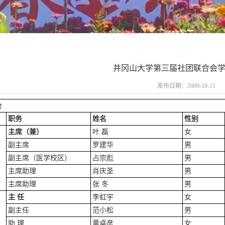
井冈山大学第三届社团联合会
发布日期：2009-10-11
会
职
务
姓
名
性别
主席（兼）
叶 磊
女
副主席
罗建华
男
副主席（医学校区）
占宗彪
男
主席助理
肖庆圣
男
主席助理
张 冬
男
主 任
李虹宇
女
副主任
范小松
男
助 理
黄卓彦
女