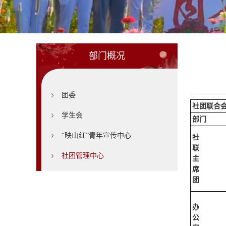
部门概况
团委
社团联合
学生会
部
门
“映山红”青年宣传中心
社
联
社团管理中心
主
席
团
办
公