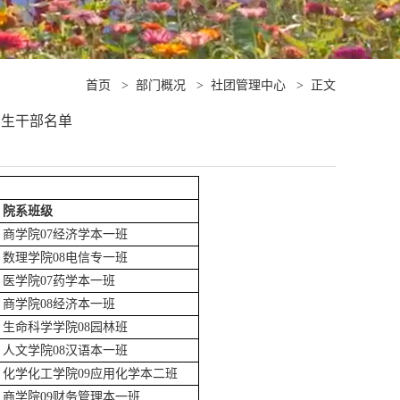
首页
>
部门概况
>
社团管理中心
>
正文
学生干部名单
院
系
班
级
商学院07经济学本一班
数理学院08电信专一班
医学院07药学本一班
商学院08经济本一班
生命科学学院08园林班
人文学院08汉语本一班
化学化工学院09应用化学本二班
商学院09财务管理本一班