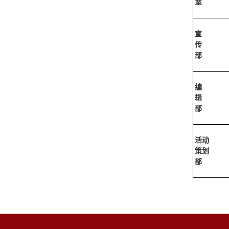
室
宣
传
部
编
辑
部
活动
策划
部