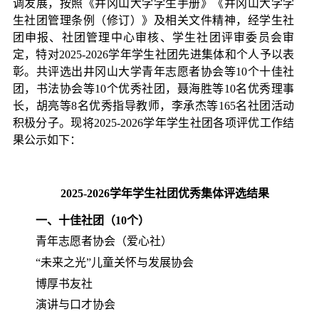
调发展，按照《井冈山大学学生手册》《井冈山大学学
生社团管理条例（修订）》及相关文件精神，经学生社
团申报、社团管理中心审核、学生社团评审
委员会审
定，特对202
5-2026学年学生社团先进集体和个人予以表
彰。共评选出井冈山大学青年志愿者协会
等10个十佳社
团，
书法协会
等10个优秀社团，
聂海胜
等10名优秀
理事
长，胡亮等8名优秀指导教师，李承杰等165名社团活动
积极分子
。现将202
5-2026学年学生社团各项评优工作结
果公示如下：
202
5
-202
6
学年学生社团优秀集体评选结果
一、十佳社团（
10个）
青年志愿者协会（爱心社）
“未来之光”儿童关怀与发展协会
博厚书友社
演讲与口才协会