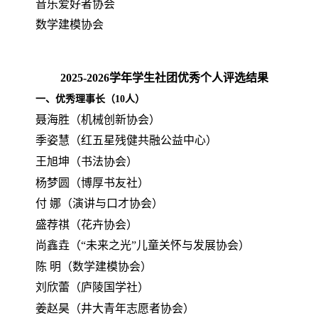
音乐爱好者协会
数学建模协会
202
5
-202
6
学年学生社团优秀个人评选结果
一、
优秀理事长（10人）
聂海胜（机械创新协会）
季姿慧（红五星残健共融公益中心）
王旭坤（书法协会）
杨梦圆（博厚书友社）
付
娜（演讲与口才协会）
盛荐祺（花卉协会）
尚鑫垚（“未来之光”儿童关怀与发展协会）
陈
明（数学建模协会）
刘欣蕾（庐陵国学社）
姜赵昊（井大青年志愿者协会）