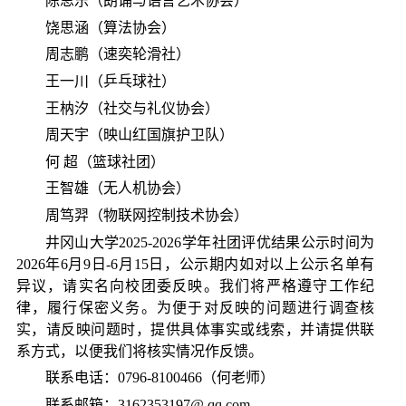
陈思乐（朗诵与语言艺术协会）
饶思涵（算法协会）
周志鹏（速奕轮滑社）
王一川（乒乓球社）
王枘汐（社交与礼仪协会）
周天宇（映山红国旗护卫队）
何
超（篮球社团）
王智雄（无人机协会）
周笃羿（物联网控制技术协会）
井冈山大学2025-2026学年社团评优结果公示时间为
2026年6月9日-6月15日，公示期内如对以上公示名单有
异议，请实名向校团委反映。我们将严格遵守工作纪
律，履行保密义务。为便于对反映的问题进行调查核
实，请反映问题时，提供具体事实或线索，并请提供联
系方式，以便我们将核实情况作反馈。
联系电话：0796-8100466（
何老师）
联系邮箱：3162353197@.qq.com