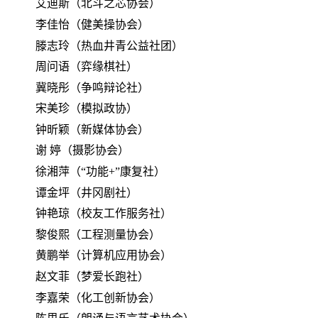
艾迪斯（北斗之芯协会）
李佳怡（健美操协会）
滕志玲（热血井青公益社团）
周问语（弈缘棋社）
冀晓彤（争鸣辩论社）
宋美珍（模拟政协）
钟昕颖（新媒体协会）
谢
婷（摄影协会）
徐湘萍（“功能+”康复社）
谭金坪（井冈剧社）
钟艳琼（校友工作服务社）
黎俊熙（工程测量协会）
黄鹏举（计算机应用协会）
赵文菲（梦爱长跑社）
李嘉荣（化工创新协会）