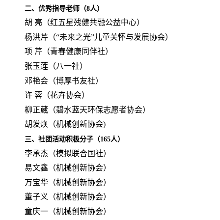
二、优秀指导老师（8人）
胡 亮（红五星残健共融公益中心）
杨洪芹（“未来之光”儿童关怀与发展协会）
项
芹
（青春健康同伴社）
张玉莲（八一社）
邓艳会（博厚书友社）
许
蓉（花卉协会）
柳正葳（碧水蓝天环保志愿者协会）
胡发焕
（机械创新协会)
三、社团活动积极分子（165人）
李承杰（模拟联合国社）
易文鑫（机械创新协会）
万宝华（机械创新协会）
董子义（机械创新协会）
童庆一（机械创新协会）