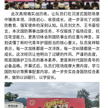
此次高规格实战历练，让队员们在沉浸式国防场景
中锤炼本领、淬炼初心、收获成长，进一步深化了对国
防教育、强军使命的深刻认知。队员刘文杰、王书豪坦
言，本次国防赛事出旗任务，不仅锻炼了临场应变、抗
压攻坚能力，更真切体会到国防事业的庄重与神圣，深
刻读懂了新时代青年护国担当的核心要义。队员吴梓聪
表示，每一次加练都是一次淬炼，每一次纠错都是一次
成长。这次经历让他明白了过硬的作风、严谨的态度，
既是国旗护卫队员的基本素养，更是新时代国防青年的
必备品格。开幕式后，队员们现场观摩大赛内容，学习
国防知识等赛事配套内容，进一步夯实自身国防综合素
养，做到以训砺行、以学促长。