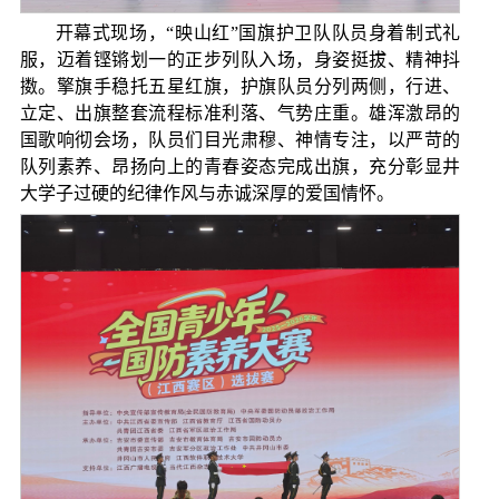
开幕式现场，“映山红”国旗护卫队队员身着制式礼
服，迈着铿锵划一的正步列队入场，身姿挺拔、精神抖
擞。擎旗手稳托五星红旗，护旗队员分列两侧，行进、
立定、出旗整套流程标准利落、气势庄重。雄浑激昂的
国歌响彻会场，队员们目光肃穆、神情专注，以严苛的
队列素养、昂扬向上的青春姿态完成出旗，充分彰显井
大学子过硬的纪律作风与赤诚深厚的爱国情怀。