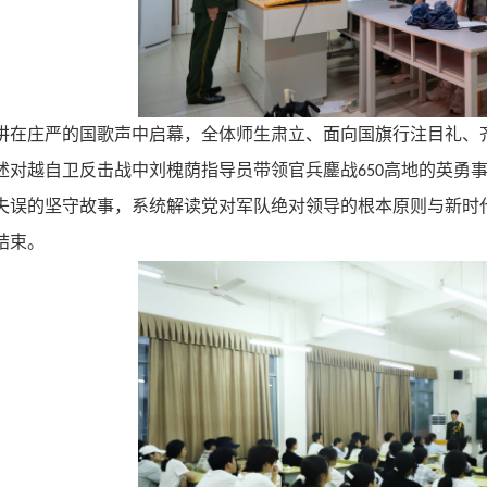
在庄严的国歌
声
中启幕，全体师生肃立、面向国旗行注目礼、
述对越自卫反击战中刘槐荫指导员带领官兵鏖战
高地的英勇
650
失误的坚守故事，系统解读党对军队绝对领导的根本原则与新时
结束。