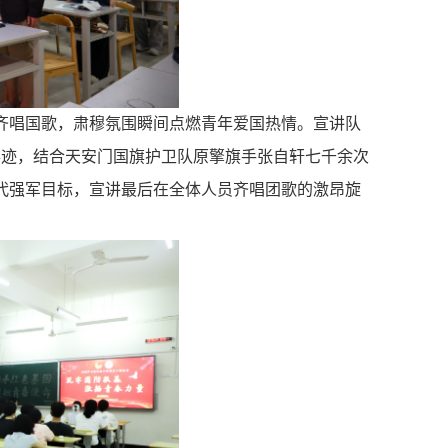
齐唱国歌，肃穆氛围瞬间点燃青年爱国热情。宣讲队
事迹，结合天安门国旗护卫队原擎旗手张自轩七千余次
代强军目标，宣讲最后在全体人员齐唱团歌的激昂旋