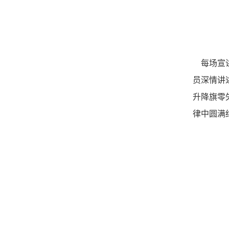
每场宣讲
员深情讲
升降旗零
律中圆满