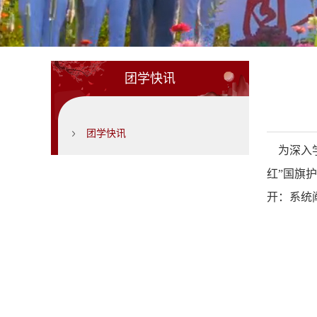
团学快讯
团学快讯
为深入
红”国旗
开：系统